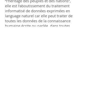
“l’héritage des peuples et des nations”,
elle est l’aboutissement du traitement
informatisé de données exprimées en
language naturel car elle peut traiter de
toutes les données de la connaissance
humaine écrite ou parlée, dans toutes
les langues et dans tous les secteurs
d’activité. Il conclut en disant que “cette
nouvelle machine est le bien commun
de tous”, qu’elle doit-être diffusée et
accessible auprès du plus grand nombre
d’être humains, et que le “savoir faire”
qu’elle contient, pour contribuer à la
paix entre les peuples, doit bénéficier en
priorité à tous les Etats Membres et
Observateurs de l’ONU par la
concession nationale de licence
d’exploitation.
Mme Pérez compare l’utilisation de cette
machine à un “pacemaker” qui aide les
être humains à élever leur conscience.
Dans le même sens, M. Chan confirme